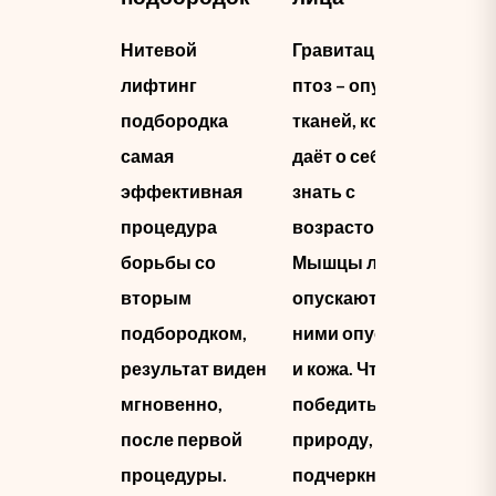
Нитевой
Гравитационный
лифтинг
птоз – опущение
подбородка
тканей, которое
самая
даёт о себе
эффективная
знать с
процедура
возрастом.
борьбы со
Мышцы лица
вторым
опускаются, а с
подбородком,
ними опускается
результат виден
и кожа. Чтобы
мгновенно,
победить
после первой
природу,
процедуры.
подчеркнуть