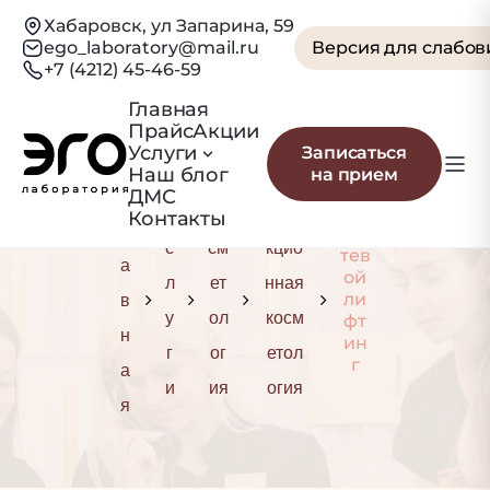
Хабаровск, ул Запарина, 59
ego_laboratory@mail.ru
Версия для слабо
+7 (4212) 45-46-59
Главная
Прайс
Акции
Нитевой лифтинг
Услуги
Записаться
Наш блог
на прием
Г
ДМС
У
Ко
Инъе
Контакты
л
Ни
с
см
кцио
тев
а
ой
л
ет
нная
в
ли
у
ол
косм
фт
н
ин
г
ог
етол
г
а
и
ия
огия
я