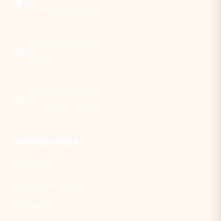
Запарина, 59
Время раб
о
ты
клиники с 9.00 -21.00
Записаться или
задать вопрос
Информация
Наш блог
Акции месяца
Вакансии