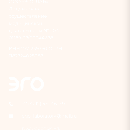
ООО «ЭГО-ЛАБ»
Лицензия на
осуществление
медицинской
деятельности №Л041-
01189-27/00344678
ИНН
2721239350
ОГРН
1182724025087
+7 (4212) 45‒46‒59
ego_laboratory@mail.ru
г. Хабаровск, ул.