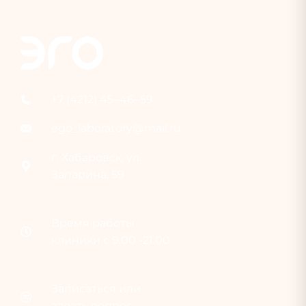
+7 (4212) 45‒46‒59
ego_laboratory@mail.ru
г. Хабаровск, ул.
Запарина, 59
Время раб
о
ты
клиники с 9.00 -21.00
Записаться или
задать вопрос