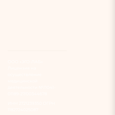
ООО «ЭГО-ЛАБ»
Лицензия на
осуществление
медицинской
деятельности №Л041-
01189-27/00344678
ИНН
2721239350
ОГРН
1182724025087