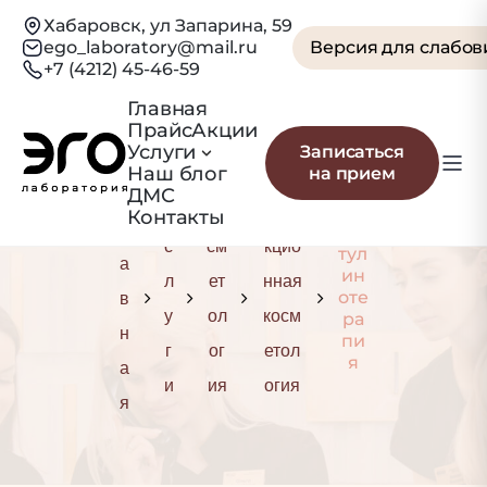
Хабаровск, ул Запарина, 59
ego_laboratory@mail.ru
Версия для слабо
+7 (4212) 45-46-59
Главная
Прайс
Акции
Ботулинотерапия
Услуги
Записаться
Наш блог
на прием
Г
ДМС
У
Ко
Инъе
Контакты
л
Бо
с
см
кцио
тул
а
ин
л
ет
нная
в
оте
у
ол
косм
ра
н
пи
г
ог
етол
я
а
и
ия
огия
я