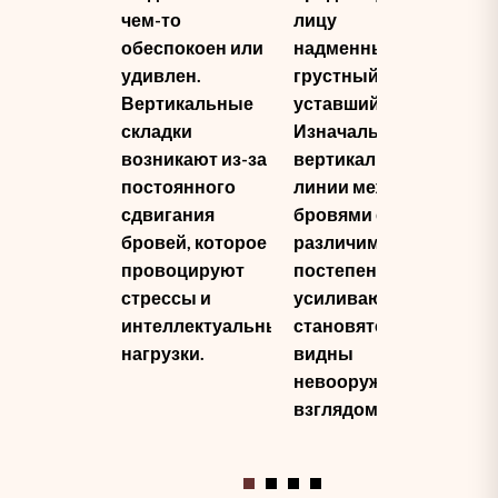
чем-то
лицу
ми
обеспокоен или
надменный,
му
удивлен.
грустный или
лиц
Вертикальные
уставший вид.
вр
складки
Изначально
на
возникают из-за
вертикальные
ми
постоянного
линии между
мо
сдвигания
бровями едва
поя
бровей, которое
различимы, но
обл
провоцируют
постепенно они
меж
стрессы и
усиливаются и
уди
интеллектуальные
становятся
лбу
нагрузки.
видны
чел
невооруженным
улы
взглядом.
вок
рта