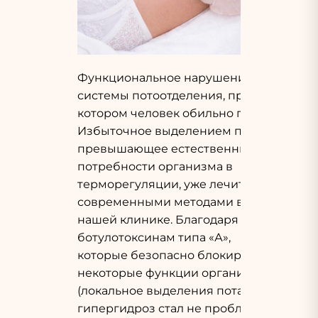
Функциональное нарушение
системы потоотделения, при
котором человек обильно потеет.
Избыточное выделением пота,
превышающее естественные
потребности организма в
терморегуляции, уже лечится
современными методами в
нашей клинике. Благодаря
ботулотоксинам типа «А»,
которые безопасно блокируют
некоторые функции организма
(локальное выделения пота),
гипергидроз стал не проблемой