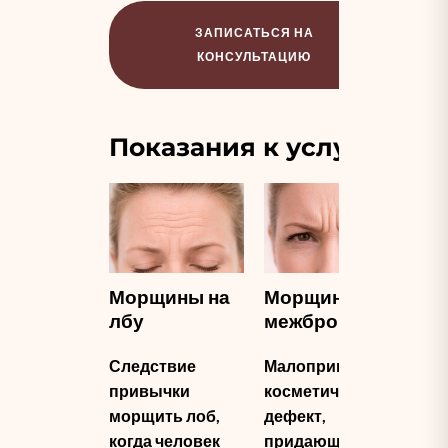
ЗАПИСАТЬСЯ НА
КОНСУЛЬТАЦИЮ
Показания к услуге
Морщины на
Морщины на
Ми
лбу
межбровье
мо
Следствие
Малопривлекательны
Мо
привычки
косметический
фо
морщить лоб,
дефект,
рез
когда человек
придающий
со