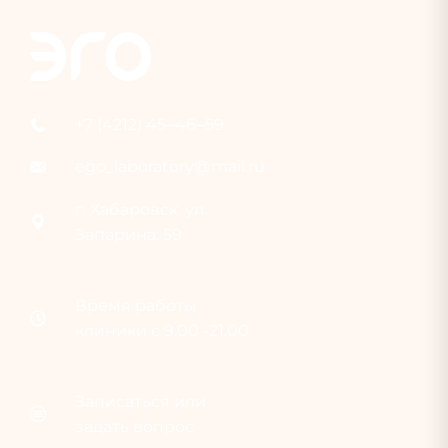
+7 (4212) 45‒46‒59
ego_laboratory@mail.ru
г. Хабаровск, ул.
Запарина, 59
Время раб
о
ты
клиники с 9.00 -21.00
Записаться или
задать вопрос