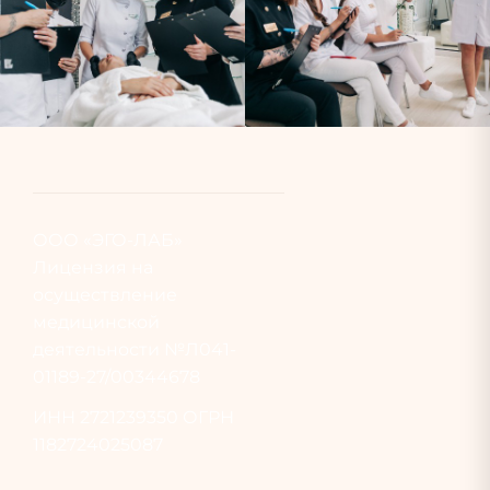
ООО «ЭГО-ЛАБ»
Лицензия на
осуществление
медицинской
деятельности №Л041-
01189-27/00344678
ИНН
2721239350
ОГРН
1182724025087