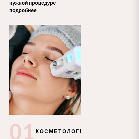
нужной процедуре
подробнее
02
ГИН
01
КОСМЕТОЛОГИЯ