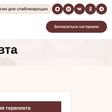
сия для слабовидящих
Записаться
на прием
вта
ия терапевта