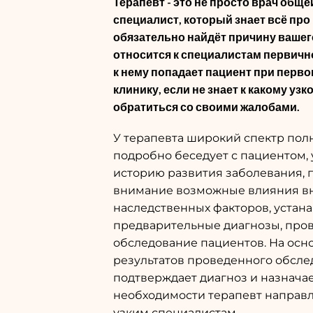
Терапевт - это не просто врач общей
специалист, который знает всё про 
обязательно найдёт причину вашего
относится к специалистам первичн
к нему попадает пациент при перв
клинику, если не знает к какому уз
обратиться со своими жалобами.
У терапевта широкий спектр пол
подробно беседует с пациентом,
историю развития заболевания, 
внимание возможные влияния в
наследственных факторов, устан
предварительные диагнозы, про
обследование пациентов. На осн
результатов проведенного обсле
подтверждает диагноз и назначае
необходимости терапевт направл
узким специалистам.