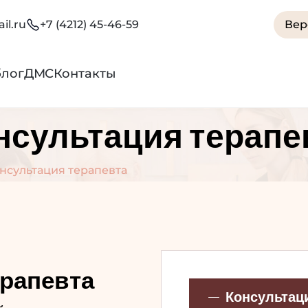
il.ru
+7 (4212) 45-46-59
Вер
блог
ДМС
Контакты
нсультация терапе
нсультация терапевта
ерапевта
Консультац