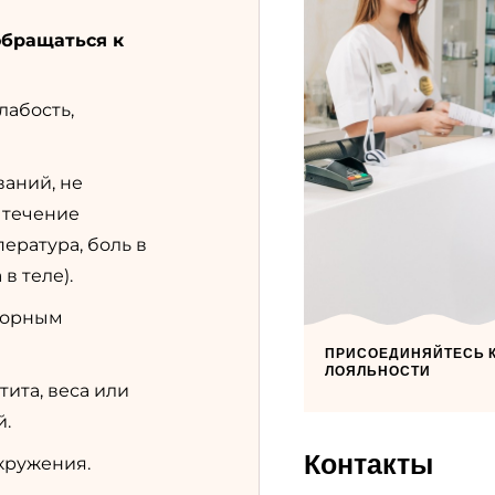
обращаться к
лабость,
аний, не
 течение
ература, боль в
в теле).
торным
ПРИСОЕДИНЯЙТЕСЬ 
ЛОЯЛЬНОСТИ
ита, веса или
й.
Контакты
кружения.