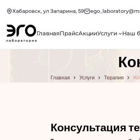
Хабаровск, ул Запарина, 59
ego_laboratory@ma
Главная
Прайс
Акции
Услуги
Наш 
Ко
Главная
Услуги
Терапия
Ко
Консультация т