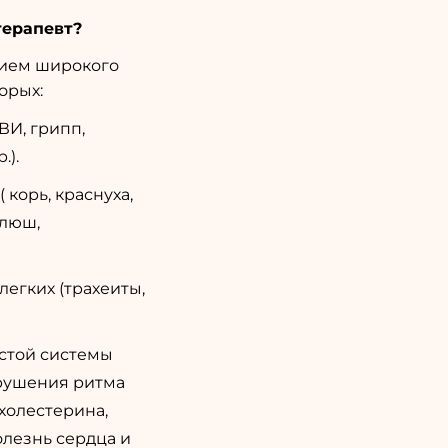
терапевт?
нием широкого
орых:
И, грипп,
.).
 корь, краснуха,
клюш,
егких (трахеиты,
стой системы
арушения ритма
холестерина,
лезнь сердца и