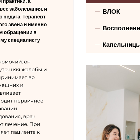
 практики, а
все заболевания, и
ВЛОК
 недуга. Терапевт
ого звена и именно
Восполнени
ом обращении в
кому специалисту
Капельницы
номочий: он
 уточняя жалобы и
принимает во
нешних и
авливает
водит первичное
овании
дования, врач
т лечение. При
яет пациента к