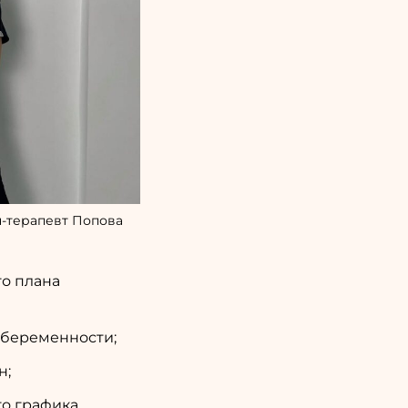
ч-терапевт Попова
о плана
 беременности;
н;
го графика