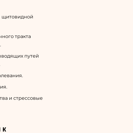
я щитовидной
ного тракта
.
ыводящих путей
.
олевания.
ия.
тва и стрессовые
 к