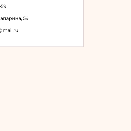
‒59
Запарина, 59
@mail.ru