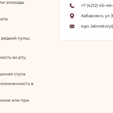
ли эпизоды
+7 (4212) 45‒46
Хабаровск, ул 
воте
ego_laboratory
редкий пульс.
ость во рту,
ушения стула
олезненность в
покое или при