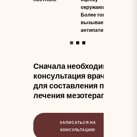
осо
окружающих.
мед
Более того
по
вызывает
антипатию
Сначала необходима
консультация врача
для составления плана
лечения мезотерапией
ЗАПИСАТЬСЯ НА
КОНСУЛЬТАЦИЮ