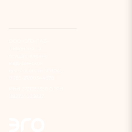
ООО «ЭГО-ЛАБ»
Лицензия на
осуществление
медицинской
деятельности №Л041-
01189-27/00344678
ИНН
2721239350
ОГРН
1182724025087