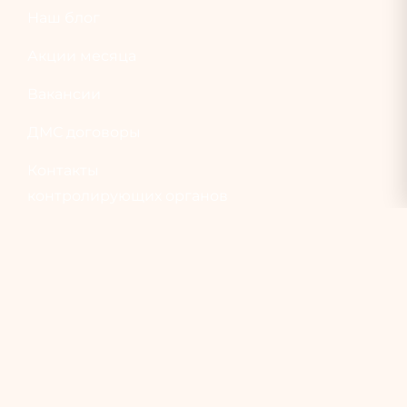
Наш блог
Акции месяца
Вакансии
ДМС договоры
Контакты
контролирующих органов
Контакты
Документы
Медицинский прайс
онлайн-информирования