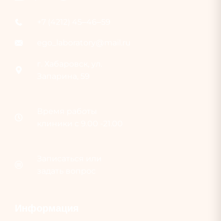
+7 (4212) 45‒46‒59
ego_laboratory@mail.ru
г. Хабаровск, ул.
Запарина, 59
Время раб
о
ты
клиники с 9.00 -21.00
Записаться или
задать вопрос
Информация