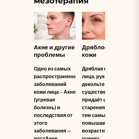
мезотерапия
Акне и другие
Дряблость
Кр
проблемы
кожи
гл
Одно из самых
Дряблая кожа
Все
распространенных
лица, рук и зоны
вс
заболеваний
декольте
пр
кожи лица – Акне
существенно
кру
(угревая
придаёт шлейф
гла
болезнь) и
старения кожи,
ген
последствия от
тем самым
осо
этого
повышает
обр
заболевания —
возрастную
кли
постАкне
оценку