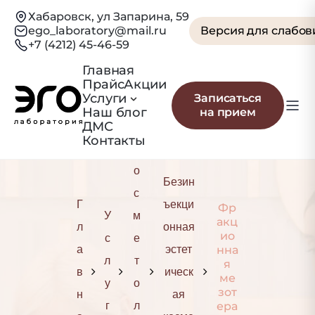
Хабаровск, ул Запарина, 59
ego_laboratory@mail.ru
Версия для слабо
+7 (4212) 45-46-59
Главная
Прайс
Акции
Фракционная
Услуги
Записаться
Наш блог
на прием
мезотерапия
ДМС
Контакты
К
о
Безин
с
Г
ъекци
Фр
У
м
акц
л
онная
ио
с
е
а
эстет
нна
л
т
я
в
ическ
ме
у
о
зот
н
ая
г
л
ера