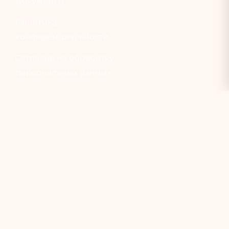
Документы
Политика
конфеденциальности
Согласие на обработку
персональных данных
Пользовательское
соглашение
Услуги
Все услуги
Обучение
Купить косметику