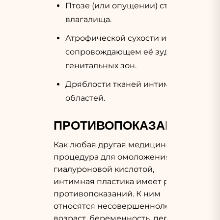
Птозе (или опущении) стенок
влагалища.
Атрофической сухости и
сопровождающем её зуде
генитальных зон.
Дряблости тканей интимных
областей.
ПРОТИВОПОКАЗАНИЯ
Как любая другая медицинская
процедура для омоложения
гиалуроновой кислотой,
интимная пластика имеет ряд
противопоказаний. К ним
относятся несовершеннолетний
возраст, беременность, период