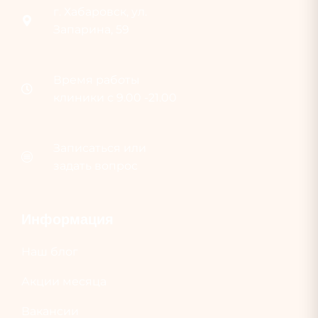
г. Хабаровск, ул.
Запарина, 59
Время раб
о
ты
клиники с 9.00 -21.00
Записаться или
задать вопрос
Информация
Наш блог
Акции месяца
Вакансии