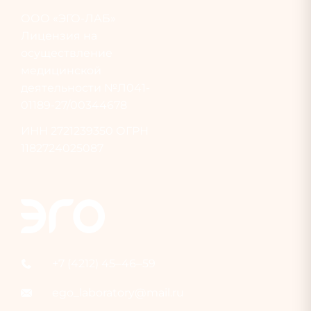
ООО «ЭГО-ЛАБ»
Лицензия на
осуществление
медицинской
деятельности №Л041-
01189-27/00344678
ИНН
2721239350
ОГРН
1182724025087
+7 (4212) 45‒46‒59
ego_laboratory@mail.ru