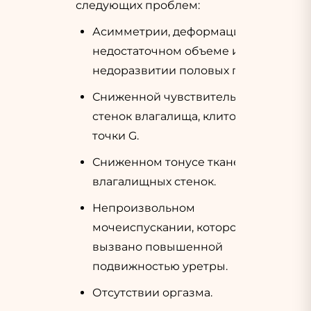
следующих проблем:
Асимметрии, деформации,
недостаточном объеме или
недоразвитии половых губ.
Сниженной чувствительности
стенок влагалища, клитора и
точки G.
Сниженном тонусе тканей
влагалищных стенок.
Непроизвольном
мочеиспускании, которое
вызвано повышенной
подвижностью уретры.
Отсутствии оргазма.