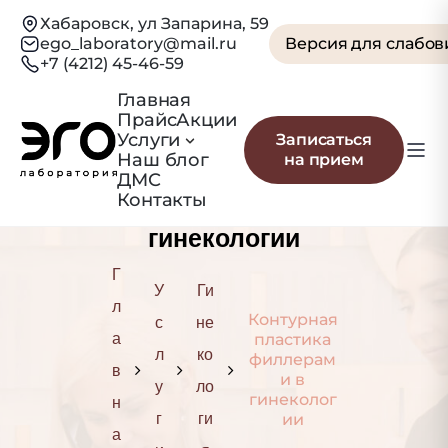
Хабаровск, ул Запарина, 59
ego_laboratory@mail.ru
Версия для слабо
+7 (4212) 45-46-59
Главная
Прайс
Акции
Контурная
Услуги
Записаться
Наш блог
на прием
пластика
ДМС
Контакты
филлерами в
гинекологии
Г
У
Ги
л
Контурная
с
не
а
пластика
л
ко
филлерам
в
и в
у
ло
гинеколог
н
г
ги
ии
а