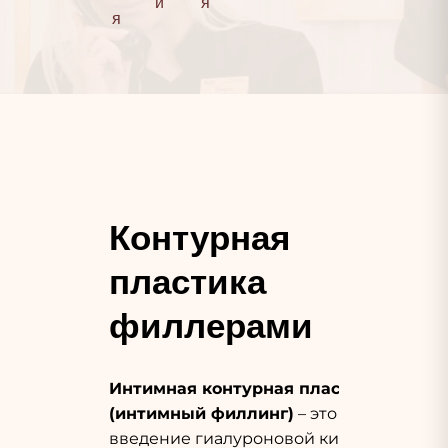
и
я
я
Контурная 
пластика 
филлерами
Интимная контурная пластика
(интимный филлинг)
– это
введение гиалуроновой кислоты