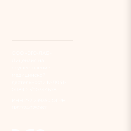
ООО «ЭГО-ЛАБ»
Лицензия на
осуществление
медицинской
деятельности №Л041-
01189-27/00344678
ИНН
2721239350
ОГРН
1182724025087