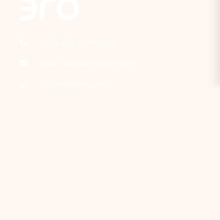
+7 (4212) 45‒46‒59
ego_laboratory@mail.ru
г. Хабаровск, ул.
Запарина, 59
Время раб
о
ты
клиники с 9.00
-21.00
Записаться или
задать вопрос