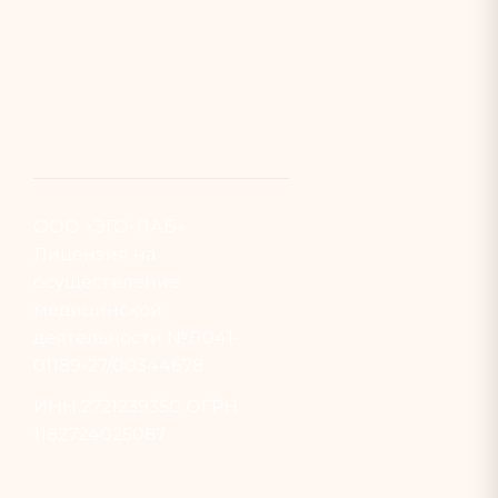
ООО «ЭГО-ЛАБ»
Лицензия на
осуществление
медицинской
деятельности №Л041-
01189-27/00344678
ИНН
2721239350
ОГРН
1182724025087