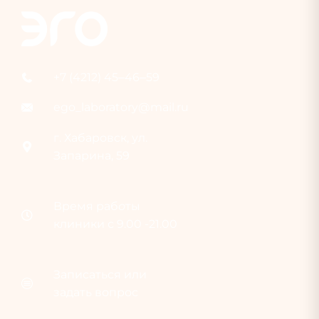
+7 (4212) 45‒46‒59
ego_laboratory@mail.ru
г. Хабаровск, ул.
Запарина, 59
Время раб
о
ты
клиники с 9.00 -21.00
Записаться или
задать вопрос