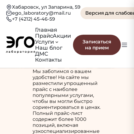
Хабаровск, ул Запарина, 59
ego_laboratory@mail.ru
Версия для слабо
+7 (4212) 45-46-59
Главная
Прайс
Акции
Прайс
Услуги
Записаться
Наш блог
на прием
Главная
Прайс
ДМС
Контакты
Мы заботимся о вашем
удобстве! На сайте мы
разместили упрощенный
прайс с наиболее
популярными услугами,
чтобы вы могли быстро
сориентироваться в ценах.
Полный прайс-лист
содержит более 1000
позиций, включая
узкоспециализированные