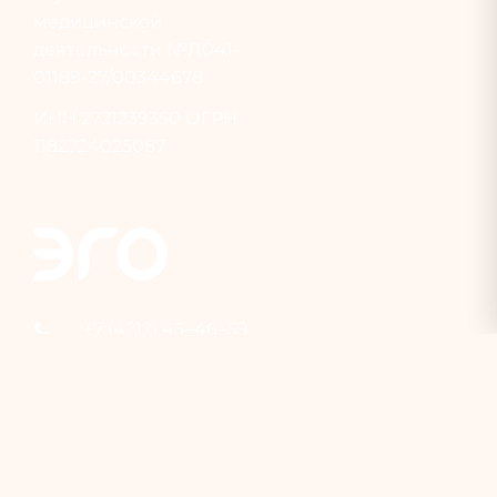
медицинской
деятельности №Л041-
01189-27/00344678
ИНН
2721239350
ОГРН
1182724025087
+7 (4212) 45‒46‒59
ego_laboratory@mail.ru
г. Хабаровск, ул.
Запарина, 59