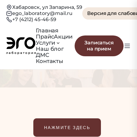
Хабаровск, ул Запарина, 59
ego_laboratory@mail.ru
Версия для слабо
+7 (4212) 45-46-59
Главная
Прайс
Акции
Elementor #9845
Услуги
Записаться
Наш блог
на прием
Главна
ДМС
Elementor
Контакты
#9845
я
НАЖМИТЕ ЗДЕСЬ