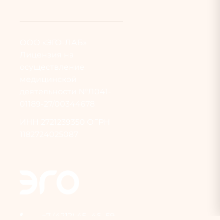
ООО «ЭГО-ЛАБ»
Лицензия на
осуществление
медицинской
деятельности №Л041-
01189-27/00344678
ИНН
2721239350
ОГРН
1182724025087
+7 (4212) 45‒46‒59